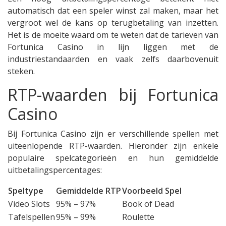
automatisch dat een speler winst zal maken, maar het
Acte
vergroot wel de kans op terugbetaling van inzetten.
administrative
Het is de moeite waard om te weten dat de tarieven van
Fortunica Casino in lijn liggen met de
Consultări
industriestandaarden en vaak zelfs daarbovenuit
steken.
publice
RTP-waarden bij Fortunica
Patrimoniu
Casino
Public
Bij Fortunica Casino zijn er verschillende spellen met
uiteenlopende RTP-waarden. Hieronder zijn enkele
Buget
populaire spelcategorieën en hun gemiddelde
public
uitbetalingspercentages:
Speltype
Gemiddelde RTP
Voorbeeld Spel
Taxe
Video Slots
95% – 97%
Book of Dead
și
Tafelspellen
95% – 99%
Roulette