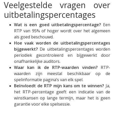
Instituții
Veelgestelde vragen over
publice
uitbetalingspercentages
IET
Wat is een goed uitbetalingspercentage?
Een
„Albinuța”
RTP van 95% of hoger wordt over het algemeen
als goed beschouwd.
Hoe vaak worden de uitbetalingspercentages
Gimnaziul
bijgewerkt?
De uitbetalingspercentages worden
„Alexandrina
periodiek gecontroleerd en bijgewerkt door
onafhankelijke auditors.
Rusu”
Waar kan ik de RTP-waarden vinden?
RTP-
waarden zijn meestal beschikbaar op de
Casa
spelinformatie pagina’s van elk spel.
de
Beïnvloedt de RTP mijn kans om te winnen?
Ja,
het RTP-percentage geeft een indicatie van de
cultură
winstkansen op lange termijn, maar het is geen
garantie voor elke spelsessie.
Oficiul