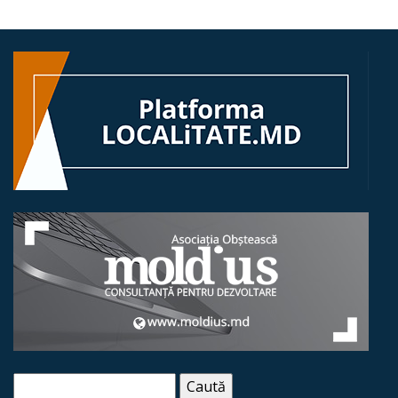
Poștal
Centrul
Medical
Biblioteca
Publică
„Andrei
Vartic”
Proiecte
investiționale
Harta
Caută