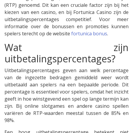
(RTP) genoemd. Dit kan een cruciale factor zijn bij het
managerial
kiezen van een casino, en bij Fortunica Casino zijn de
uitbetalingspercentages competitief. Voor meer
CONSILIUL
informatie over de bonussen en promoties kunnen
LOCAL
spelers terecht op de website
fortunica bonus
.
Wat zijn
Lista
uitbetalingspercentages?
Consilierilor
Uitbetalingspercentages geven aan welk percentage
Comisii
van de ingezette bedragen gemiddeld weer wordt
de
uitbetaald aan spelers na een bepaalde periode. Dit
percentage is essentieel voor spelers, omdat het inzicht
specialitate
geeft in hoe winstgevend een spel op lange termijn kan
zijn. Bij online slotgames en andere casino spellen
SECRETAR
variëren de RTP-waarden meestal tussen de 85% en
98%.
TRANSPARENȚĂ
Een hoog uitbetalingspercentage betekent niet