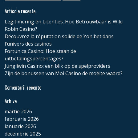
după:
IMPLICĂ-TE
Articole recente
Legitimering en Licenties: Hoe Betrouwbaar is Wild
Robin Casino?
Découvrez la réputation solide de Yonibet dans
l’univers des casinos
Fortunica Casino: Hoe staan de
uitbetalingspercentages?
Jungliwin Casino: een blik op de spelproviders
Zijn de bonussen van Moi Casino de moeite waard?
Comentarii recente
Arhive
martie 2026
februarie 2026
ianuarie 2026
decembrie 2025