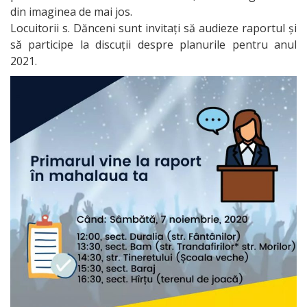
din imaginea de mai jos.
managerial
Locuitorii s. Dănceni sunt invitați să audieze raportul și
să participe la discuții despre planurile pentru anul
CONSILIUL
2021.
LOCAL
Lista
Consilierilor
Comisii
de
specialitate
SECRETAR
TRANSPARENȚĂ