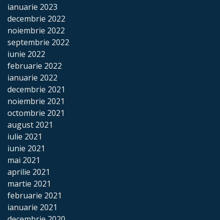
Poștal
ianuarie 2023
decembrie 2022
Centrul
noiembrie 2022
septembrie 2022
Medical
iunie 2022
februarie 2022
Biblioteca
ianuarie 2022
decembrie 2021
Publică
noiembrie 2021
„Andrei
octombrie 2021
august 2021
Vartic”
iulie 2021
iunie 2021
Proiecte
mai 2021
investiționale
aprilie 2021
martie 2021
Harta
februarie 2021
ianuarie 2021
decembrie 2020