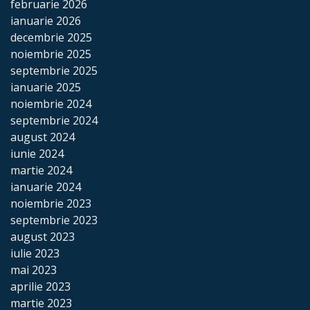
Instituții
februarie 2026
ianuarie 2026
publice
decembrie 2025
noiembrie 2025
IET
septembrie 2025
„Albinuța”
ianuarie 2025
noiembrie 2024
Gimnaziul
septembrie 2024
august 2024
„Alexandrina
iunie 2024
Rusu”
martie 2024
ianuarie 2024
noiembrie 2023
Casa
septembrie 2023
de
august 2023
iulie 2023
cultură
mai 2023
aprilie 2023
Oficiul
martie 2023