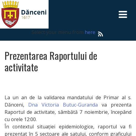
DESPRE
Select your menu from
here
.
Dănceni
Prezentarea Raportului de
PRIMĂRIA
activitate
Primarul
Echipa
La un an de la validarea mandatului de Primar al s.
primăriei
Dănceni,
Dna Victoria Butuc-Guranda
va prezenta
Raportul de activitate, sâmbătă 7 noiembrie, începând
cu orele 12:00.
Control
În contextul situației epidemiologice, raportul va fi
intern
prezentat în 5 sectoare ale satului, conform graficului