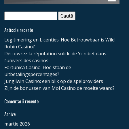
impozite
locale
Caută
după:
Achiziții
Articole recente
publice
Legitimering en Licenties: Hoe Betrouwbaar is Wild
Robin Casino?
Acte
Découvrez la réputation solide de Yonibet dans
l’univers des casinos
de
Fortunica Casino: Hoe staan de
constituire
uitbetalingspercentages?
Jungliwin Casino: een blik op de spelproviders
Projects/Path4Med
Zijn de bonussen van Moi Casino de moeite waard?
Comentarii recente
SERVICII
PUBLICE
Arhive
martie 2026