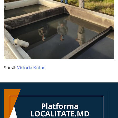
IMPLICĂ-TE
Sursă:
Victoria Butuc
.