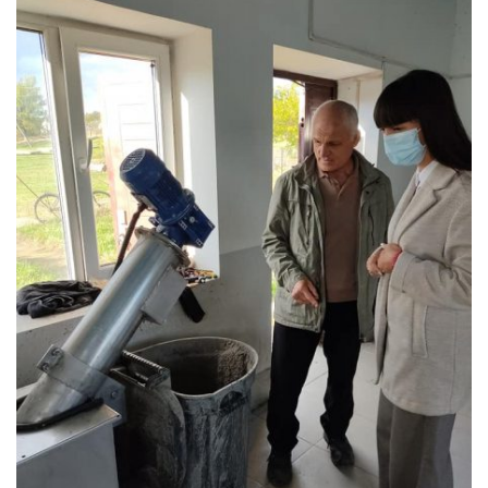
Instituții
publice
IET
„Albinuța”
Gimnaziul
„Alexandrina
Rusu”
Casa
de
cultură
Oficiul