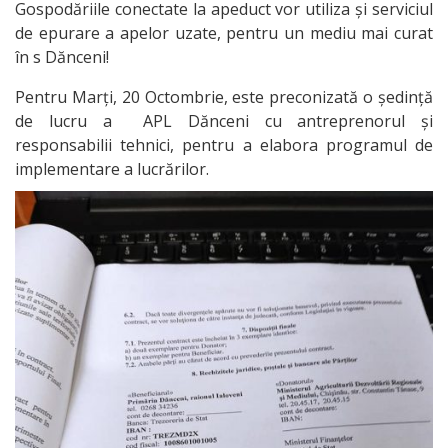
Gospodăriile conectate la apeduct vor utiliza și serviciul
managerial
de epurare a apelor uzate, pentru un mediu mai curat
în s Dănceni!
CONSILIUL
Pentru Marți, 20 Octombrie, este preconizată o ședință
LOCAL
de lucru a APL Dănceni cu antreprenorul și
responsabilii tehnici, pentru a elabora programul de
Lista
implementare a lucrărilor.
Consilierilor
Comisii
de
specialitate
SECRETAR
TRANSPARENȚĂ