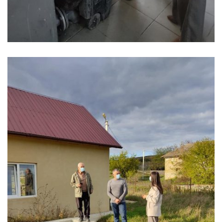
Poștal
Centrul
Medical
Biblioteca
Publică
„Andrei
Vartic”
Proiecte
investiționale
Harta