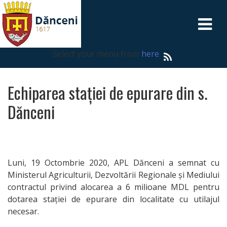
DESPRE
Select your menu from
here
.
Dănceni
Echiparea stației de epurare din s.
PRIMĂRIA
Dănceni
Primarul
Echipa
Luni, 19 Octombrie 2020, APL Dănceni a semnat cu
primăriei
Ministerul Agriculturii, Dezvoltării Regionale și Mediului
contractul privind alocarea a 6 milioane MDL pentru
dotarea stației de epurare din localitate cu utilajul
Control
necesar.
intern